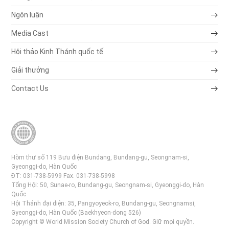
Ngôn luận
Media Cast
Hội thảo Kinh Thánh quốc tế
Giải thưởng
Contact Us
Hòm thư số 119 Bưu điện Bundang, Bundang-gu, Seongnam-si,
Gyeonggi-do, Hàn Quốc
ĐT: 031-738-5999 Fax. 031-738-5998
Tổng Hội: 50, Sunae-ro, Bundang-gu, Seongnam-si, Gyeonggi-do, Hàn
Quốc
Hội Thánh đại diện: 35, Pangyoyeok-ro, Bundang-gu, Seongnamsi,
Gyeonggi-do, Hàn Quốc (Baekhyeon-dong 526)
Copyright © World Mission Society Church of God. Giữ mọi quyền.