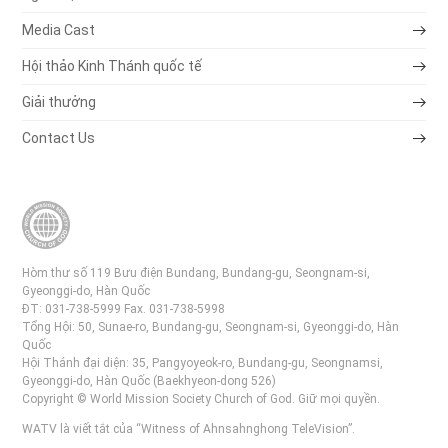
Media Cast
Hội thảo Kinh Thánh quốc tế
Giải thưởng
Contact Us
Hòm thư số 119 Bưu điện Bundang, Bundang-gu, Seongnam-si,
Gyeonggi-do, Hàn Quốc
ĐT: 031-738-5999 Fax. 031-738-5998
Tổng Hội: 50, Sunae-ro, Bundang-gu, Seongnam-si, Gyeonggi-do, Hàn
Quốc
Hội Thánh đại diện: 35, Pangyoyeok-ro, Bundang-gu, Seongnamsi,
Gyeonggi-do, Hàn Quốc (Baekhyeon-dong 526)
Copyright © World Mission Society Church of God. Giữ mọi quyền.
WATV là viết tắt của “Witness of Ahnsahnghong TeleVision”.