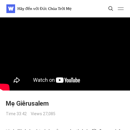
WATV
Search
Search
Search
Mẹ Giêrusalem
Time 33:42
Views 27,085