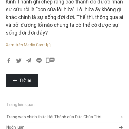
Kinh Thánh ghi chép rằng các thánh đồ được nhận
sự cứu rỗi là “con của lời hứa”. Lời hứa ấy không gì
khác chính là sự sống đời đời. Thế thì, thông qua ai
và bởi đường lối nào chúng ta có thể có được sự
sống đời đời đây?
Xem trên Media Cast
카
카
오
Trở lại
톡
공
유
Trang liên quan
하
기
Trang web chính thức Hội Thánh của Đức Chúa Trời
Ngôn luận