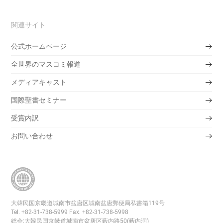
공
유
関連サイト
하
기
公式ホームページ
全世界のマスコミ報道
メディアキャスト
国際聖書セミナー
受賞内訳
お問い合わせ
大韓民国京畿道城南市盆唐区城南盆唐郵便局私書箱119号
Tel. +82-31-738-5999 Fax. +82-31-738-5998
総会:大韓民国京畿道城南市盆唐区藪内路50(藪内洞)