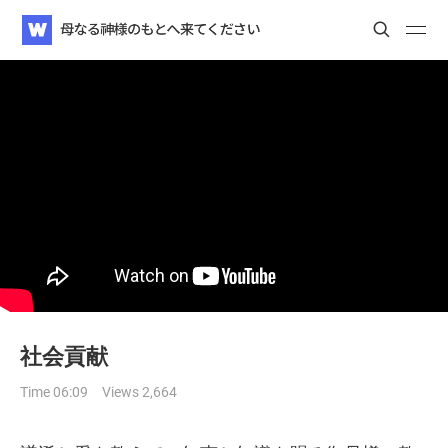
WATV
Search
Search
Search
社会貢献
Time 06:09
Views 2,664