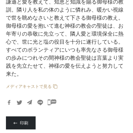
謙遜と愛を教えて、知恵と知識を賜る御母様の教
訓。隣り人を私の体のように憐れみ、暖かい視線
で世を眺めなさいと教えて下さる御母様の教え。
御母様の愛を抱いて進む神様の教会の聖徒は、お
年寄りの恭敬に先立って、隣人愛と環境保全に熱
心で、世に光と塩の役目を十分に遂行している。
すべてのボランティアにいつも率先なさる御母様
の歩みにつれその間神様の教会聖徒は言葉より実
践を先立たせて、神様の愛を伝えようと努力して
来た。
メディアキャストで見る
카
카
오
印刷
톡