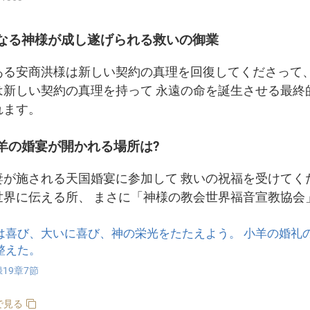
なる神様が成し遂げられる救いの御業
ある安商洪様は新しい契約の真理を回復してくださって、
は新しい契約の真理を持って 永遠の命を誕生させる最終
れます。
羊の婚宴が開かれる場所は?
妻が施される天国婚宴に参加して 救いの祝福を受けてく
世界に伝える所、 まさに「神様の教会世界福音宣教協会
は喜び、大いに喜び、神の栄光をたたえよう。 小羊の婚礼
整えた。
19章7節
で見る