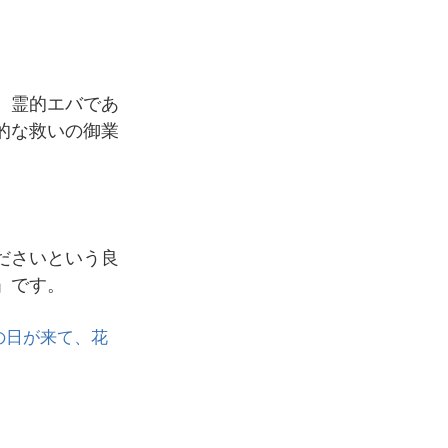
 霊的エバであ
的な救いの御業
ださいという良
」です。
の日が来て、花