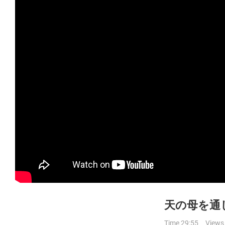
天の母を通
Time 29:55
Views