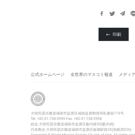
카
카
오
印刷
톡
공
유
하
기
公式ホームページ
全世界のマスコミ報道
メディ
大韓民国京畿道城南市盆唐区城南盆唐郵便局私書箱119号
Tel. +82-31-738-5999 Fax. +82-31-738-5998
総会:大韓民国京畿道城南市盆唐区藪内路50(藪内洞)
代表教会:大韓民国京畿道城南市盆唐区板橋駅路35(柏峴洞526)