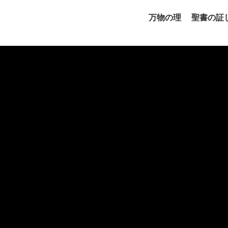
万物の理
聖書の証