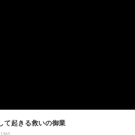
して起きる救いの御業
 1363