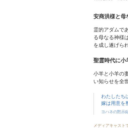
安商洪様と母
霊的アダムで
る母なる神様
を成し遂げら
聖霊時代に小
小羊と小羊の
い知らせを全
わたしたち
嫁は用意を
ヨハネの黙示録
メディアキャスト