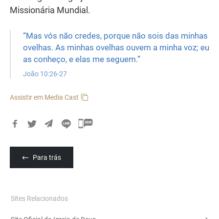
Missionária Mundial.
“Mas vós não credes, porque não sois das minhas
ovelhas. As minhas ovelhas ouvem a minha voz; eu
as conheço, e elas me seguem.”
João 10:26-27
Assistir em Media Cast
카
카
오
Para trás
톡
공
유
Sites Relacionados
하
기