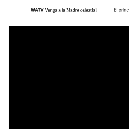
Search
WATV
El prin