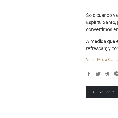
Solo cuando va
Espíritu Santo, 
convertirnos en
A medida que el
refrescan; y c
Ver en Media Cast
카
카
오
Siguiente
톡
공
유
하