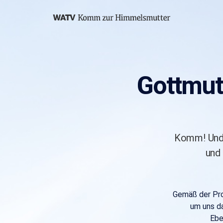
Search
WATV
Gottmut
WATV
어
머
Komm! Und 
니
und 
하
나
님
께
Gemäß der Pro
로
um uns d
오
Ebe