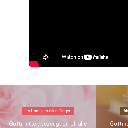
Ein Prinzip in allen Dingen
Bi
Gottmutter, bezeugt durch alle
Gottmut