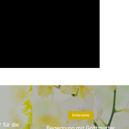
Interview
 für die
Begegnung mit Gottmutter