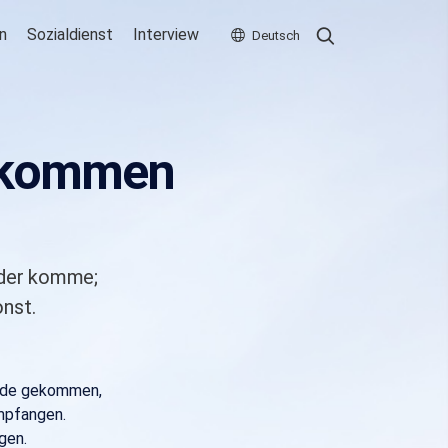
Search
Search
n
Sozialdienst
Interview
Deutsch
gekommen
 der komme;
nst.
Erde gekommen,
mpfangen.
gen.