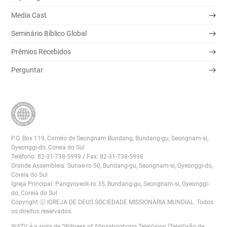
Media Cast
Seminário Bíblico Global
Prêmios Recebidos
Perguntar
P.O. Box 119, Correio de Seongnam Bundang, Bundang-gu, Seongnam-si,
Gyeonggi-do, Coreia do Sul
Teléfono: 82-31-738-5999 / Fax: 82-31-738-5998
Grande Assembleia: Sunae-ro 50, Bundang-gu, Seongnam-si, Gyeonggi-do,
Coreia do Sul
Igreja Principal: Pangyoyeok-ro 35, Bundang-gu, Seongnam-si, Gyeonggi-
do, Coreia do Sul
Copyright ⓒ IGREJA DE DEUS SOCIEDADE MISSIONÁRIA MUNDIAL. Todos
os direitos reservados.
WATV é a sigla de “Witness of Ahnsahnghong TeleVision (TeleVisão de