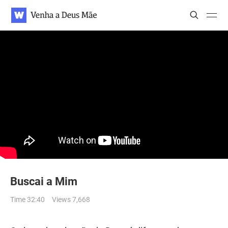
WATV
Search
Search
Search
Buscai a Mim
Time 32:40
Views 7,668