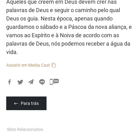
Aqueles que creem em Deus devem crer nas
palavras de Deus e seguir o caminho pelo qual
Deus os guia. Nesta época, apenas quando
guardamos o sábado e a Páscoa da nova aliança, e
vamos ao Espírito e à Noiva de acordo com as
palavras de Deus, nós podemos receber a água da
vida.
Assistir em Media Cast
카
카
오
Para trás
톡
공
유
Sites Relacionados
하