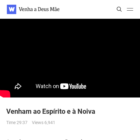
WATV
Search
Search
Search
Venham ao Espírito e à Noiva
Time 29:37
Views 6,941