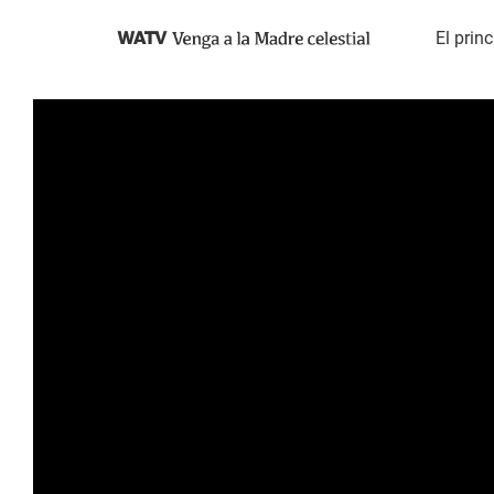
Search
WATV
El prin