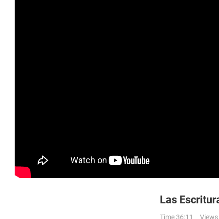
Las Escritur
Time 36:11
Views