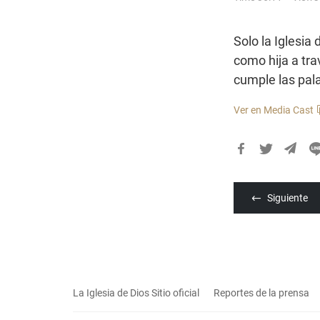
Solo la Iglesia
como hija a tr
cumple las pala
Ver en Media Cast
카
카
오
Siguiente
톡
공
유
하
기
La Iglesia de Dios Sitio oficial
Reportes de la prensa